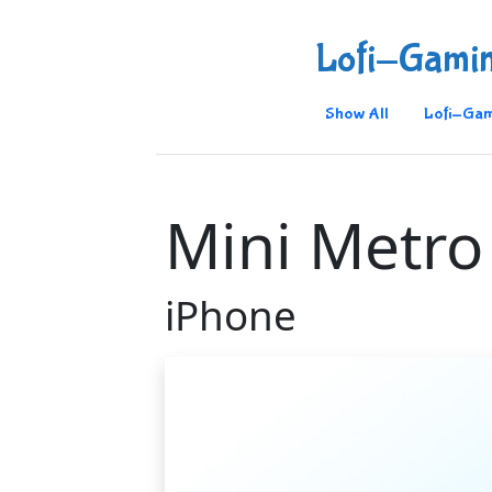
Lofi-Gami
Show All
Lofi-Gam
Mini Metro
iPhone